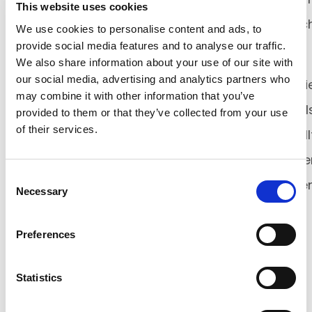
This website uses cookies
Griff behalten und die Lieferkette dynamisc
We use cookies to personalise content and ads, to
provide social media features and to analyse our traffic.
gestalten können.
We also share information about your use of our site with
our social media, advertising and analytics partners who
Zusätzlich analysiert Origami di
may combine it with other information that you’ve
Schlüsselbereiche sowohl der eingehenden al
provided to them or that they’ve collected from your use
of their services.
auch der ausgehenden Logistik und erstell
logistische Flusspläne, die auf den Umsatz de
Consent
Lagerhäuser, den Markttrends und de
Necessary
Selection
Zahlungsströmen der Kunden basieren.
Preferences
Statistics