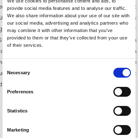
We use cookies to personalise content and ads, to
ermöglicht es dem Unternehmen, einen Überblick
provide social media features and to analyse our traffic.
We also share information about your use of our site with
über alles zu haben, was notwendig ist, um das
our social media, advertising and analytics partners who
gesetzte Ziel zu erreichen. Sobald der
may combine it with other information that you’ve
provided to them or that they’ve collected from your use
Strategieplan ausgewählt wurde, wird ein
of their services.
taktischer Plan strukturiert, der aus allen
notwendigen Mikroaktionen besteht, die
Consent
umgesetzt werden können, ohne den Fortschritt
Necessary
Selection
der Unternehmensaktivitäten zu beeinträchtigen.
Preferences
Statistics
Kontaktieren Sie
Marketing
uns